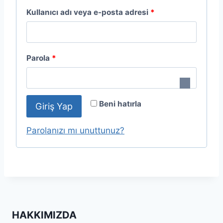
G
Kullanıcı adı veya e-posta adresi
*
e
r
G
Parola
*
e
e
k
r
l
Beni hatırla
Giriş Yap
e
i
k
Parolanızı mı unuttunuz?
l
i
HAKKIMIZDA