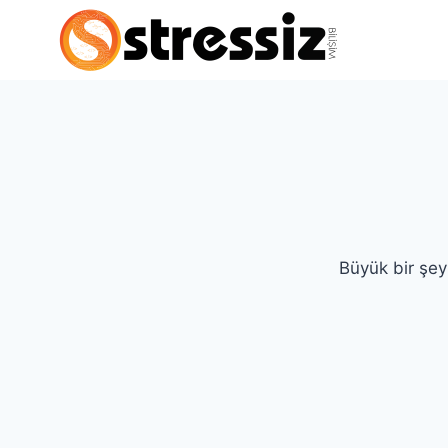
İçeriğe
Skip
geç
to
content
Büyük bir şey