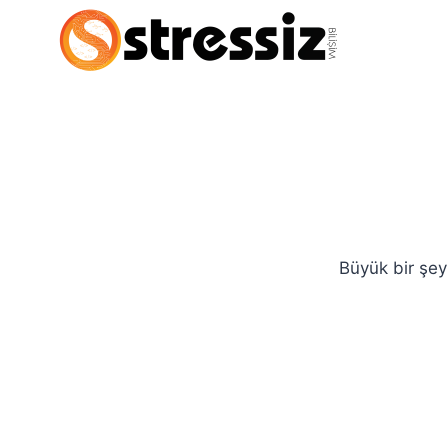
İçeriğe
Skip
geç
to
content
Büyük bir şey